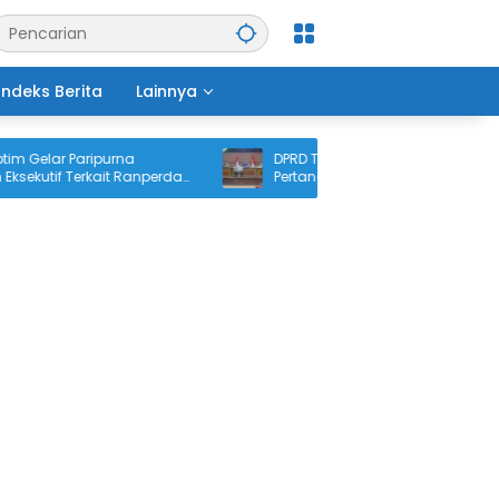
Indeks Berita
Lainnya
Gelar Paripurna
DPRD Tanjabtim Gelar Paripurna
utif Terkait Ranperda
Pertanggungjawaban APBD 2025
waban APBD 2025