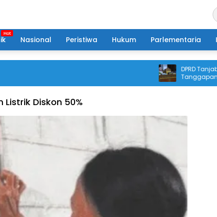
ik
Nasional
Peristiwa
Hukum
Parlementaria
DPRD Tanjabtim 
Tanggapan Eksek
Pertanggungja
 Listrik Diskon 50%