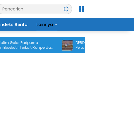
Indeks Berita
Lainnya
 Gelar Paripurna
DPRD Tanjabtim Gelar Paripurna
kutif Terkait Ranperda
Pertanggungjawaban APBD 2025
awaban APBD 2025