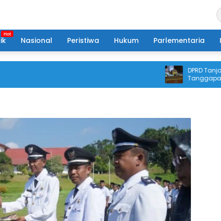
ik
Nasional
Peristiwa
Hukum
Parlementaria
DPRD Tanjabtim
Tanggapan Ekse
Pertanggungj