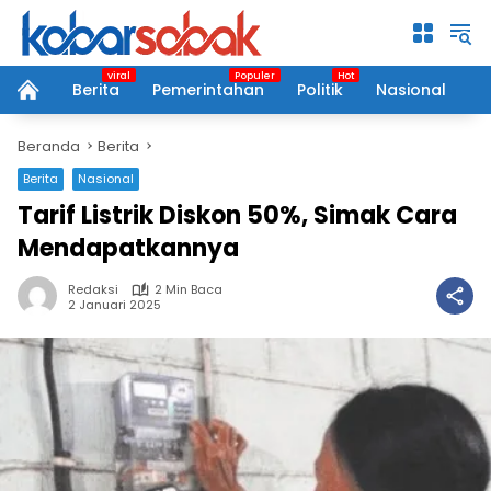
Langsung
ke
konten
Berita
Pemerintahan
Politik
Nasional
P
home
Beranda
Berita
Berita
Nasional
Tarif Listrik Diskon 50%, Simak Cara
Mendapatkannya
Redaksi
2 Min Baca
2 Januari 2025