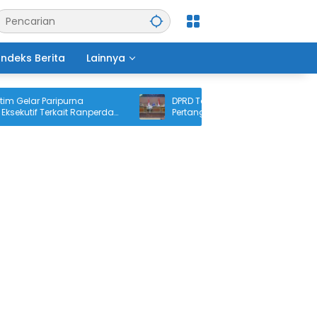
Indeks Berita
Lainnya
Gelar Paripurna
DPRD Tanjabtim Gelar Paripurna
utif Terkait Ranperda
Pertanggungjawaban APBD 2025
aban APBD 2025