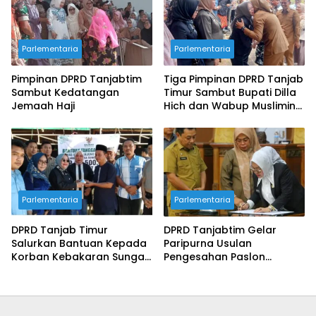
Parlementaria
Parlementaria
Pimpinan DPRD Tanjabtim
Tiga Pimpinan DPRD Tanjab
Sambut Kedatangan
Timur Sambut Bupati Dilla
Jemaah Haji
Hich dan Wabup Muslimin
Tanja
Parlementaria
Parlementaria
DPRD Tanjab Timur
DPRD Tanjabtim Gelar
Salurkan Bantuan Kepada
Paripurna Usulan
Korban Kebakaran Sungai
Pengesahan Paslon
Itik
Terpilih