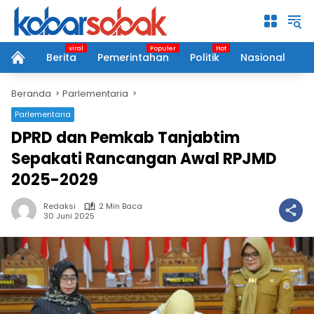
Langsung
ke
konten
Berita
Pemerintahan
Politik
Nasional
P
home
Beranda
Parlementaria
Parlementaria
DPRD dan Pemkab Tanjabtim
Sepakati Rancangan Awal RPJMD
2025-2029
Redaksi
2 Min Baca
30 Juni 2025