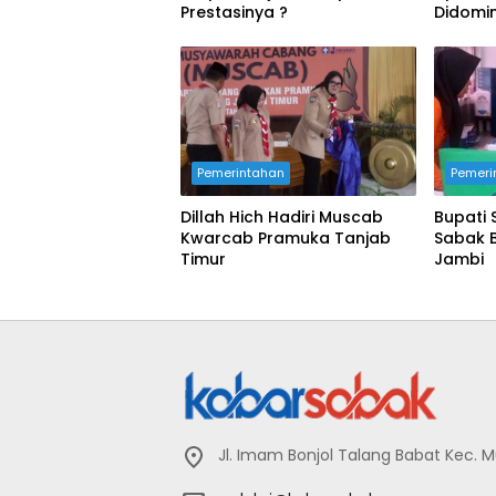
Prestasinya ?
Didomi
Pemerintahan
Pemeri
Dillah Hich Hadiri Muscab
Bupati 
Kwarcab Pramuka Tanjab
Sabak 
Timur
Jambi
Jl. Imam Bonjol Talang Babat Kec. 