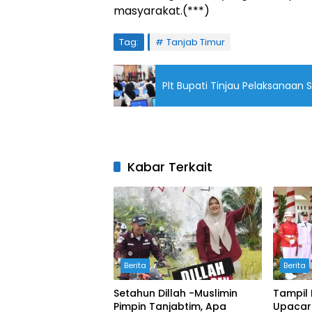
masyarakat.(***)
Tag:
Tanjab Timur
Plt Bupati Tinjau Pelaksanaan
Kabar Terkait
Berita
Berita
Setahun Dillah -Muslimin
Tampil 
Pimpin Tanjabtim, Apa
Upacara