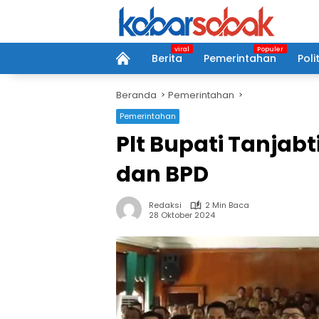
Langsung
ke
konten
Berita
Pemerintahan
Polit
home
Beranda
Pemerintahan
Pemerintahan
Plt Bupati Tanjab
dan BPD
Redaksi
2 Min Baca
28 Oktober 2024