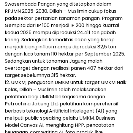
Swasembada Pangan yang ditetapkan dalam
RPJMN 2025-2030, Dillah – Muslimin cukup fokus
pada sektor pertanian tanaman pangan. Program
Gempita dari IP 100 menjadi IP 200 hingga kuartal
kedua 2025 mampu diproduksi 24.411 ton gabah
kering. Sedangkan komoditas cabe yang kerap
menjadi biang inflasi mampu diproduksi 82,5 ton
dengan luas tanam 110 hektar per September 2025.
Sedangkan untuk tanaman Jagung malah
overtarget dengan realisasi panen 407 hektar dari
target sebelumnya 315 hektar.
12. UMKM; penguatan UMKM untuk target UMKM Naik
Kelas, Dillah – Muslimin telah melaksanakan
pelatihan bagi UMKM bekerjasama dengan
Petrochina Jabung Ltd, pelatihan komperehensif
berbasis teknologi Aritificial Intelegent (AI) yang
meliputi public speaking pelaku UMKM, Business
Model Canvas AI, menghitung HPP, pencatatan
keuangan, copywriting AI, foto produk, live