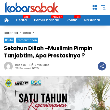
Langsung
ke
konten
Berita
Pemerintahan
Politik
Nasional
P
home
Beranda
Berita
Berita
Pemerintahan
Setahun Dillah -Muslimin Pimpin
Tanjabtim, Apa Prestasinya ?
Redaksi
7 Min Baca
28 Februari 2026