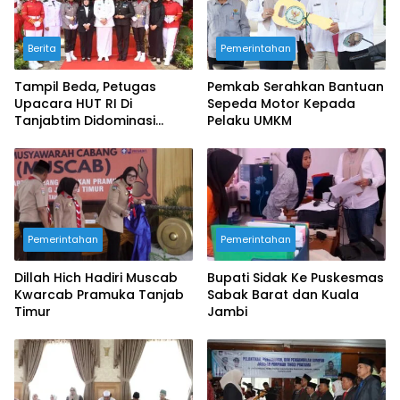
Berita
Pemerintahan
Tampil Beda, Petugas
Pemkab Serahkan Bantuan
Upacara HUT RI Di
Sepeda Motor Kepada
Tanjabtim Didominasi
Pelaku UMKM
Wanita
Pemerintahan
Pemerintahan
Dillah Hich Hadiri Muscab
Bupati Sidak Ke Puskesmas
Kwarcab Pramuka Tanjab
Sabak Barat dan Kuala
Timur
Jambi