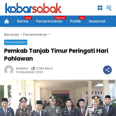
Langsung
ke
konten
Berita
Pemerintahan
Politik
Nasional
P
home
Beranda
Pemerintahan
Pemerintahan
Pemkab Tanjab Timur Peringati Hari
Pahlawan
Redaksi
2 Min Baca
10 November 2024