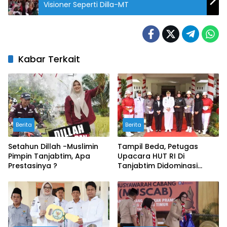
Visioner Seperti Dilla-MT
Kabar Terkait
Berita
Berita
Setahun Dillah -Muslimin
Tampil Beda, Petugas
Pimpin Tanjabtim, Apa
Upacara HUT RI Di
Prestasinya ?
Tanjabtim Didominasi
Wanita