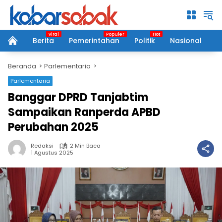
Langsung
ke
konten
Berita
Pemerintahan
Politik
Nasional
P
home
Beranda
Parlementaria
Parlementaria
Banggar DPRD Tanjabtim
Sampaikan Ranperda APBD
Perubahan 2025
Redaksi
2 Min Baca
1 Agustus 2025