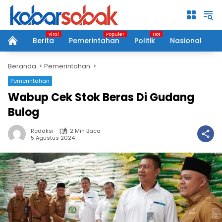
Langsung
ke
konten
Berita
Pemerintahan
Politik
Nasional
P
home
Beranda
Pemerintahan
Pemerintahan
Wabup Cek Stok Beras Di Gudang
Bulog
Redaksi
2 Min Baca
5 Agustus 2024