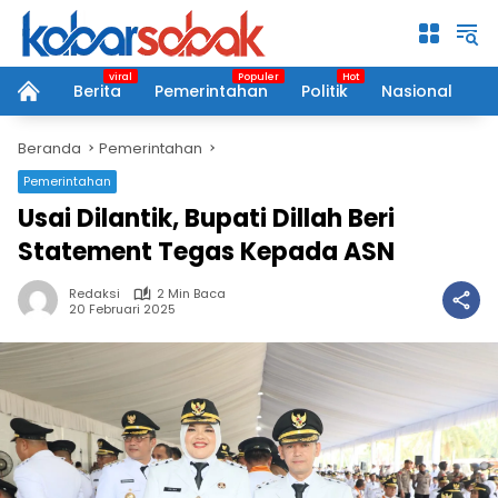
Langsung
ke
konten
Berita
Pemerintahan
Politik
Nasional
P
home
Beranda
Pemerintahan
Pemerintahan
Usai Dilantik, Bupati Dillah Beri
Statement Tegas Kepada ASN
Redaksi
2 Min Baca
20 Februari 2025