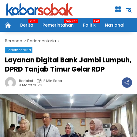
Langsung
ke
konten
Berita
Pemerintahan
Politik
Nasional
P
home
Beranda
Parlementaria
Parlementaria
Layanan Digital Bank Jambi Lumpuh,
DPRD Tanjab Timur Gelar RDP
Redaksi
2 Min Baca
3 Maret 2026