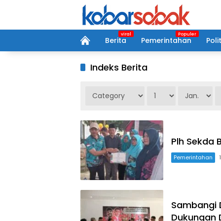
Langsung
ke
konten
home
Berita
Pemerintahan
Polit
Indeks Berita
Plh Sekda 
Pemerintahan
Sambangi D
Dukungan 