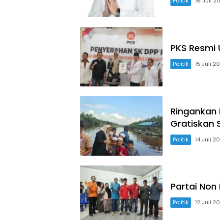
Politik
16 Juli 2
PKS Resmi 
Politik
15 Juli 2
Ringankan 
Gratiskan 
Politik
14 Juli 2
Partai Non
Politik
12 Juli 2