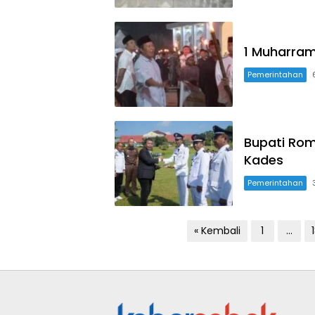
1 Muharram
Pemerintahan
Bupati Ro
Kades
Pemerintahan
Paginasi
« Kembali
1
…
pos