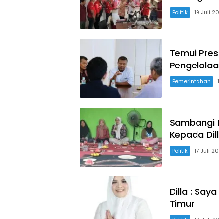
Politik
19 Juli 2
Temui Pres
Pengelola
Pemerintahan
Sambangi 
Kepada Dill
Politik
17 Juli 2
Dilla : Say
Timur