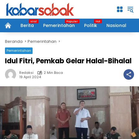
Langsung
ke
konten
Berita
Pemerintahan
Politik
Nasional
P
home
Beranda
Pemerintahan
Pemerintahan
Idul Fitri, Pemkab Gelar Halal-Bihalal
Redaksi
2 Min Baca
19 April 2024