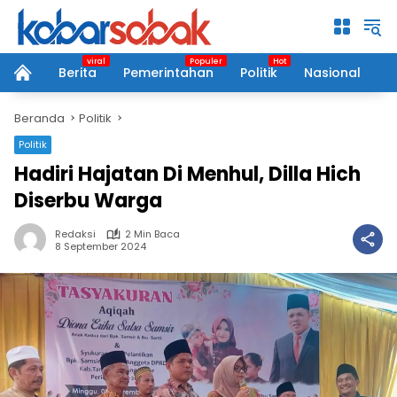
Langsung
ke
konten
Berita
Pemerintahan
Politik
Nasional
P
home
Beranda
Politik
Politik
Hadiri Hajatan Di Menhul, Dilla Hich
Diserbu Warga
Redaksi
2 Min Baca
8 September 2024